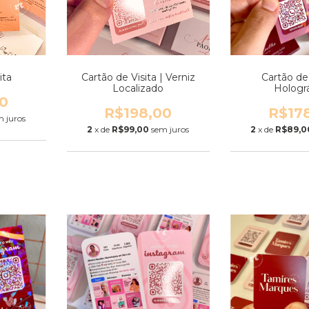
ita
Cartão de Visita | Verniz
Cartão de 
Localizado
Hologr
0
R$198,00
R$17
m juros
2
x de
R$99,00
sem juros
2
x de
R$89,0