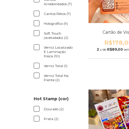
Arredondados (7)
Cantos Retos (7)
Holográfico (9)
Cartão de Vis
Soft Touch
(aveludado) (2)
R$178,0
Verniz Localizado
2
x de
R$89,00
se
E Laminação
Fosca (10)
Verniz Total (1)
Verniz Total Na
Frente (2)
Hot Stamp (cor)
Dourado (2)
Prata (2)