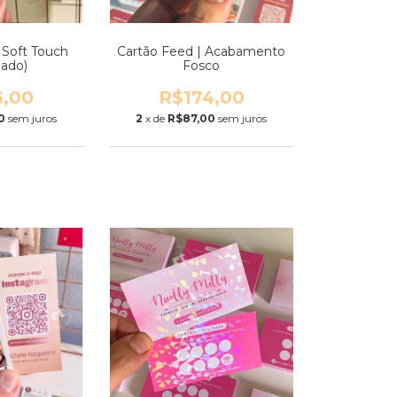
 Soft Touch
Cartão Feed | Acabamento
dado)
Fosco
6,00
R$174,00
0
sem juros
2
x de
R$87,00
sem juros