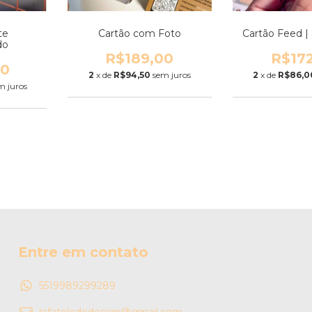
te
Cartão com Foto
Cartão Feed |
do
R$189,00
R$17
00
2
x de
R$94,50
sem juros
2
x de
R$86,0
m juros
Entre em contato
5519989299289
rafatoledodesign@gmail.com