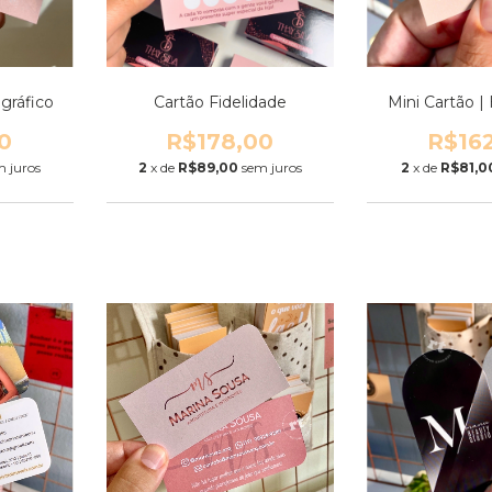
ográfico
Cartão Fidelidade
Mini Cartão 
0
R$178,00
R$16
m juros
2
x de
R$89,00
sem juros
2
x de
R$81,0