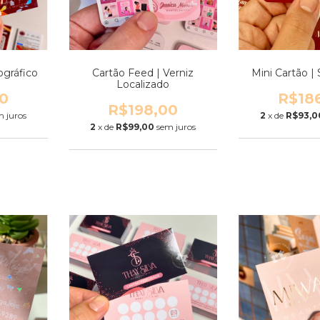
ográfico
Cartão Feed | Verniz
Mini Cartão |
Localizado
0
R$18
R$198,00
m juros
2
x de
R$93,0
2
x de
R$99,00
sem juros