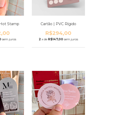
| Hot Stamp
Cartão | PVC Rígido
2,00
R$294,00
0
sem juros
2
x de
R$147,00
sem juros