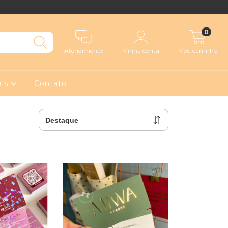
0
Atendimento
Minha conta
Meu carrinho
ais
Contato