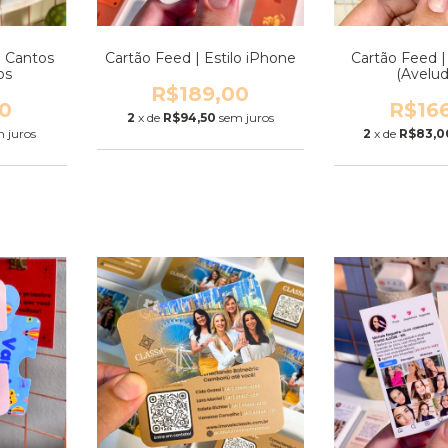
| Cantos
Cartão Feed | Estilo iPhone
Cartão Feed |
os
(Avelu
R$189,00
0
R$16
2
x de
R$94,50
sem juros
 juros
2
x de
R$83,0