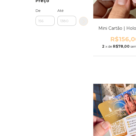
Preço
De
Até
Mini Cartão | Hol
R$156,0
2
x de
R$78,00
se