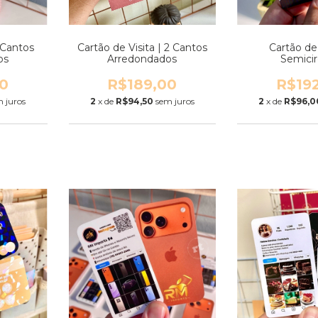
| Cantos
Cartão de Visita | 2 Cantos
Cartão de 
os
Arredondados
Semicir
0
R$189,00
R$19
 juros
2
x de
R$94,50
sem juros
2
x de
R$96,0