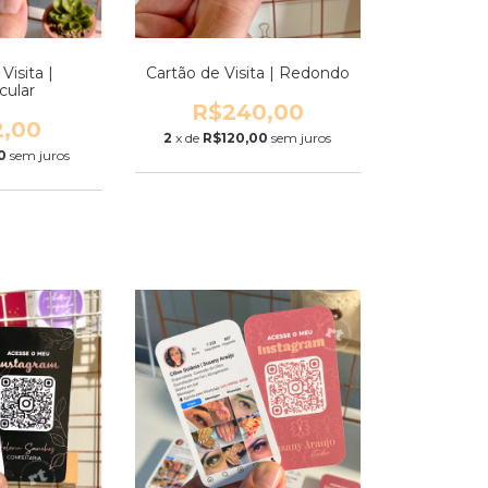
Visita |
Cartão de Visita | Redondo
cular
R$240,00
2,00
2
x de
R$120,00
sem juros
0
sem juros