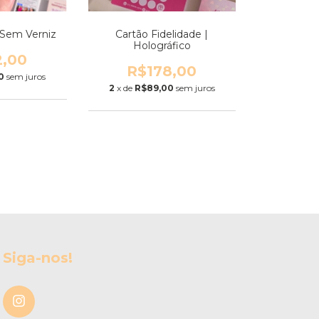
 Sem Verniz
Cartão Fidelidade |
Holográfico
2,00
R$178,00
0
sem juros
2
x de
R$89,00
sem juros
Siga-nos!