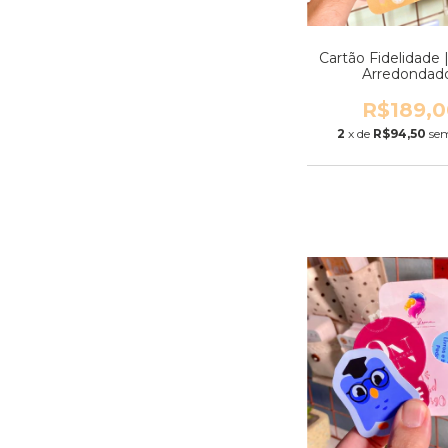
Cartão Fidelidade 
Arredondad
R$189,0
2
x de
R$94,50
sem