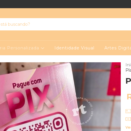
ria Personalizada
Identidade Visual
Artes Digit
Iní
Pl
P
Ve