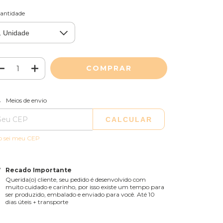
antidade
ALTERAR CEP
regas para o CEP:
Meios de envio
CALCULAR
o sei meu CEP
Recado Importante
Querida(o) cliente, seu pedido é desenvolvido com
muito cuidado e carinho, por isso existe um tempo para
ser produzido, embalado e enviado para você. Até 10
dias úteis + transporte