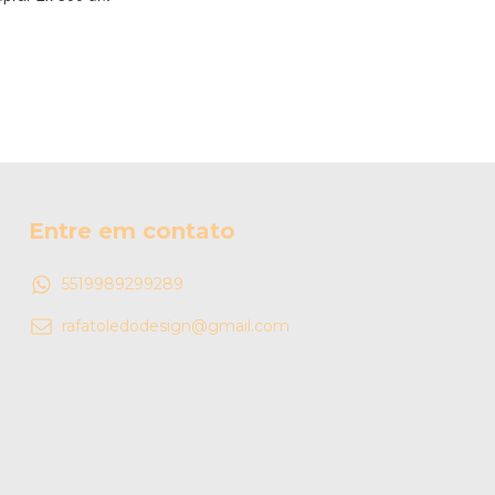
Entre em contato
5519989299289
rafatoledodesign@gmail.com