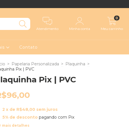
0
Atendimento
Minha conta
Meu carrinho
ais
Contato
cio
>
Papelaria Personalizada
>
Plaquinha
>
aquinha Pix | PVC
laquinha Pix | PVC
R$96,00
2
x de
R$48,00
sem juros
5% de desconto
pagando com Pix
r mais detalhes